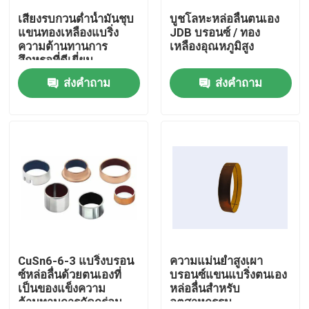
เสียงรบกวนต่ำน้ำมันชุบ
บูชโลหะหล่อลื่นตนเอง
แขนทองเหลืองแบริ่ง
JDB บรอนซ์ / ทอง
ทัวร์โรงงาน
ความต้านทานการ
เหลืองอุณหภูมิสูง
สึกหรอที่ดีเยี่ยม
ส่งคำถาม
ส่งคำถาม
ควบคุมคุณภาพ
ติดต่อเรา
ขอใบเสนอราคา
ตลับลูกปืนหล่อลื่นด้วยตนเอง
ตลับลูกปืนบรอนซ์หล่อลื่นด้วยตนเอง
CuSn6-6-3 แบริ่งบรอน
ความแม่นยำสูงเผา
ซ์หล่อลื่นด้วยตนเองที่
บรอนซ์แขนแบริ่งตนเอง
เป็นของแข็งความ
หล่อลื่นสำหรับ
ตลับลูกปืนหล่อลื่นด้วยตนเอง
ต้านทานการกัดกร่อน
อุตสาหกรรม