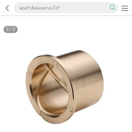
2
/
2