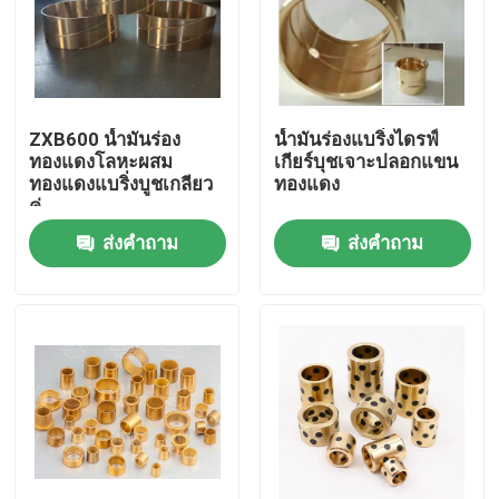
ZXB600 น้ำมันร่อง
น้ำมันร่องแบริ่งไดรฟ์
ทองแดงโลหะผสม
เกียร์บุชเจาะปลอกแขน
ทองแดงแบริ่งบูชเกลียว
ทองแดง
คู่
ส่งคำถาม
ส่งคำถาม
บ้าน
สินค้า
เกี่ยวกับเรา